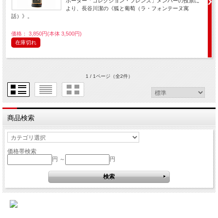
ポーター「コレクション・フレンズ」メンバーの投票に
より、長谷川潔の《狐と葡萄（ラ・フォンテーヌ寓
話）》。
価格： 3,850円(本体 3,500円)
在庫切れ
1 / 1ページ
（全2件）
商品検索
価格帯検索
円 ～
円