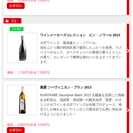
価格： 4,290円(本体 3,900円)
在庫切れ
2位
【冷蔵】
ワインメーカーズコレクション ピノ・ノワール 2013
大沢ワインズ 最高級ピノ・ノワール。
自社ぶどう畑の特別区画で栽培したぶどうを使用。ラズ
ベリーやカシス、ダークチェリーの果実の香りとスミレ
の香り。エレガントで複雑な味わいに仕上がってきてい
ます。
価格： 7,700円(本体 7,000円)
黒壁 ソーヴィニヨン・ブラン 2013
KUROKABE Sauvignon Blanc 2013 古建築を活用した情緒
ある町並み、滋賀県・湖北随一の観光名所「黒壁」のオ
リジナルワインを大沢ワインズが全面プロデュース。地
元でしか味わえないワインがこの度当店でお買い求め頂
けるようになりました！
価格： 3,850円(本体 3,500円)
在庫切れ